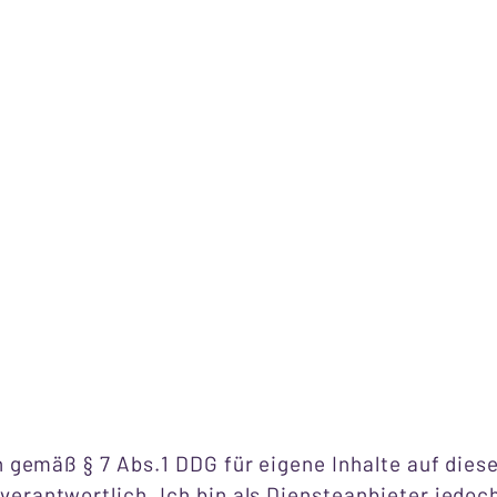
h gemäß § 7 Abs.1 DDG für eigene Inhalte auf dies
erantwortlich. Ich bin als Diensteanbieter jedoc