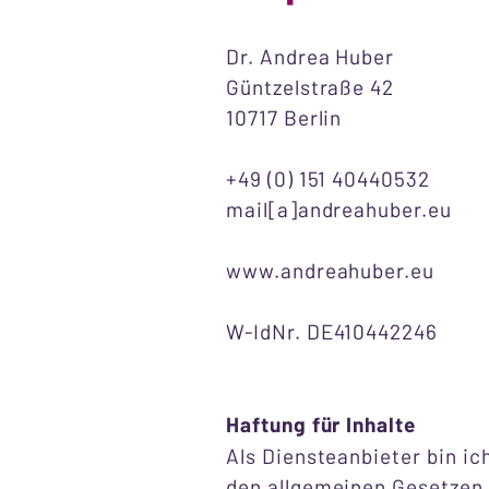
Dr. Andrea Huber
Güntzelstraße 42
10717 Berlin
+49 (0) 151 40440532
mail[a]andreahuber.eu
www.andreahuber.eu
​W-IdNr. DE410442246
Haftung für Inhalte
Als Diensteanbieter bin ic
den allgemeinen Gesetzen v